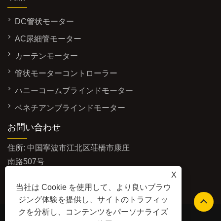
DC管状モーター
AC尿細管モーター
カーテンモーター
管状モーターコントローラー
ハニーコームブラインドモーター
ベネチアンブラインドモーター
お問い合わせ
住所: 中国寧波市江北区荘橋市康庄
南路507号
X
Eメール:
info@futaimotor.com
当社は Cookie を使用して、より良いブラウ
電話:
+86-574-89063860
ジング体験を提供し、サイトのトラフィッ
クを分析し、コンテンツをパーソナライズ
Safety Edge（当社別製品）Webサイト：